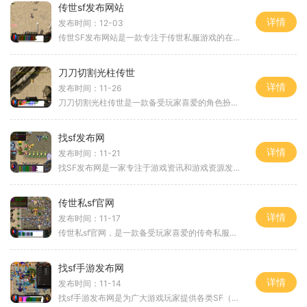
传世sf发布网站
详情
发布时间：12-03
传世SF发布网站是一款专注于传世私服游戏的在线游戏平台。无论您是传世sf的老玩家还是新手玩家，这个网站都能满足您的需求。在这个平台上，您可以找到最新、最热门的传世sf游戏
刀刀切割光柱传世
详情
发布时间：11-26
刀刀切割光柱传世是一款备受玩家喜爱的角色扮演类游戏。它以其独特的剧情故事和引人入胜的游戏玩法吸引了大量玩家的关注。下面我们就来详细介绍一下这款游戏的具体玩法。刀刀
找sf发布网
详情
发布时间：11-21
找SF发布网是一家专注于游戏资讯和游戏资源发布的网站。无论你是游戏爱好者还是游戏开发者，这个网站都能为你提供丰富的游戏信息和相关资源。你可以找到各种热门游戏的最新资讯
传世私sf官网
详情
发布时间：11-17
传世私sf官网，是一款备受玩家喜爱的传奇私服游戏。作为一款经典的网络游戏，传世私sf官网将带你回到一个充满冒险与挑战的古老世界。无论你是新手还是老玩家，都能在这个游戏中
找sf手游发布网
详情
发布时间：11-14
找sf手游发布网是为广大游戏玩家提供各类SF（特种兵）题材手游资讯、评测和下载的专业网站。SF手游是一类以特种兵为主题的军事题材游戏，通常以现代战争为背景，玩家可以扮演特