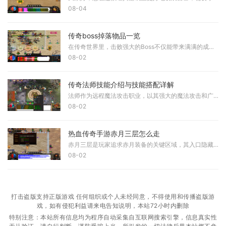
08-04
传奇boss掉落物品一览
在传奇世界里，击败强大的Boss不仅能带来满满的成就感，还能收获各种稀有装备和材料。这些珍贵的掉落可是提升咱们实力的重要途径，包括高级装备、珍贵材料、稀有道具和技能书等
08-02
传奇法师技能介绍与技能搭配详解
法师作为远程魔法攻击职业，以其强大的魔法攻击和广阔的攻击范围在游戏中占据重要地位，掌握法师的技能体系对于玩家提升战斗效率具有重要作用。法师的技能主要分为普通技能、
08-02
热血传奇手游赤月三层怎么走
赤月三层是玩家追求赤月装备的关键区域，其入口隐藏较深，需通过白日门与丛林迷宫逐步深入。白日门作为起点，玩家需在此处找到通往丛林迷宫的入口，并依次穿越迷宫的两个层级
08-02
打击盗版支持正版游戏 任何组织或个人未经同意，不得使用和传播盗版游
戏，如有侵犯利益请来电告知说明，本站72小时内删除
特别注意：本站所有信息均为程序自动采集自互联网搜索引擎，信息真实性