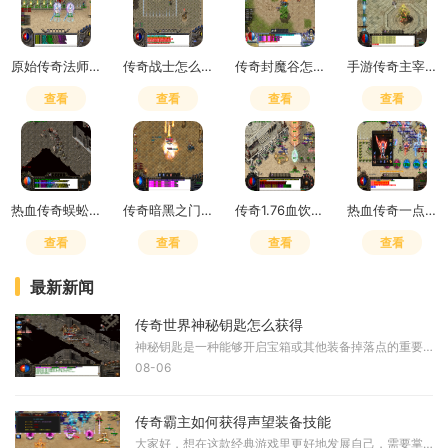
原始传奇法师和道士后期哪个强
传奇战士怎么走砍怪
传奇封魔谷怎么去封魔殿的地方
手游传奇主宰装备怎么获得
查看
查看
查看
查看
热血传奇蜈蚣洞未知暗殿怎么走
传奇暗黑之门真灵法宝
传奇1.76血饮哪里打
热血传奇一点攻击力影响大吗
查看
查看
查看
查看
最新新闻
传奇世界神秘钥匙怎么获得
神秘钥匙是一种能够开启宝箱或其他装备掉落点的重要道具，获取途径具有多样性。玩家可以通过完成特定任务来获得神秘钥匙，这类任务通常由游戏中的特定NPC提供，需要前往指定地
08-06
传奇霸主如何获得声望装备技能
大家好，想在这款经典游戏里更好地发展自己，需要掌握声望、装备和技能的获取途径。在游戏里咱们可以通过很多方式来积累声望。比如神龙神域的货运任务每天可以免费押镖，如果