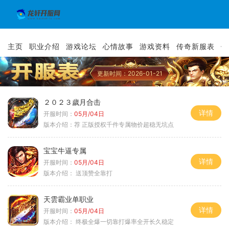
主页
职业介绍
游戏论坛
心情故事
游戏资料
传奇新服表
传
更新时间：2026-01-21
２０２３歲月合击
详情
开服时间：
05月/04日
版本介绍：
荐 正版授权千件专属物价超稳无坑点
宝宝牛逼专属
详情
开服时间：
05月/04日
版本介绍：
送顶赞全靠打
天雲霸业单职业
详情
开服时间：
05月/04日
版本介绍：
终极全爆一切靠打爆率全开长久稳定