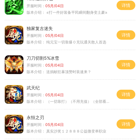
详情
开服时间：
05月/04日
版本介绍：
≤打一件好装备平民瞬间翻身变土豪≥
独家复古迷失
详情
开服时间：
05月/04日
版本介绍：
纯元宝一切靠爆０充玩通关散人首选
刀刀切割5%冰雪
详情
开服时间：
05月/04日
版本介绍：
送捐献狂暴顶赞时装速来？
武天纪
详情
开服时间：
05月/04日
版本介绍：
（一切靠打）（不用充值）（全部看脸）
永恒之刃
详情
开服时间：
05月/04日
版本介绍：
真实沙奖１２８８８公益微变单职业