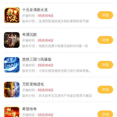
十元全满新火龙
详情
开服时间：
05月/04日
版本介绍：
送满切割满攻速沙捐狂暴赞助皆可嫖
奇遇沉默
详情
开服时间：
05月/04日
版本介绍：
地图全免费小怪爆充值BOSS爆一切
悠然三国づ高爆版
详情
开服时间：
05月/04日
版本介绍：
小怪出狠货激情无限刀原汁原味零氪通关
万阶宠物进化
详情
开服时间：
05月/04日
版本介绍：
四大副本宝宝进化千倍鉴定暗黑大极品
希望传奇
详情
开服时间：
05月/04日