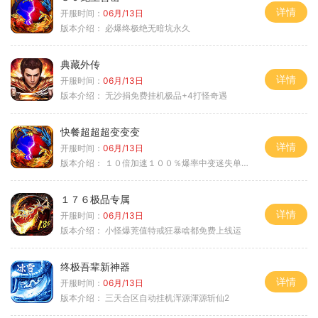
详情
开服时间：
06月/13日
版本介绍：
必爆终极绝无暗坑永久
典藏外传
详情
开服时间：
06月/13日
版本介绍：
无沙捐免费挂机极品+4打怪奇遇
快餐超超超变变变
详情
开服时间：
06月/13日
版本介绍：
１０倍加速１００％爆率中变迷失单职业
１７６极品专属
详情
开服时间：
06月/13日
版本介绍：
小怪爆茺值特戒狂暴啥都免费上线运
终极吾辈新神器
详情
开服时间：
06月/13日
版本介绍：
三天合区自动挂机浑源渾源斩仙2