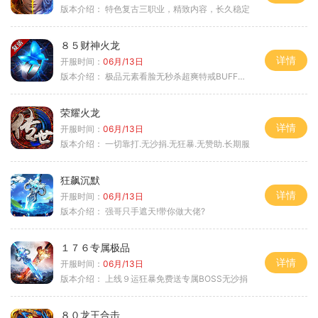
版本介绍：
特色复古三职业，精致内容，长久稳定
８５财神火龙
详情
开服时间：
06月/13日
版本介绍：
极品元素看脸无秒杀超爽特戒BUFF无合成
荣耀火龙
详情
开服时间：
06月/13日
版本介绍：
一切靠打.无沙捐.无狂暴.无赞助.长期服
狂飙沉默
详情
开服时间：
06月/13日
版本介绍：
强哥只手遮天!带你做大佬?
１７６专属极品
详情
开服时间：
06月/13日
版本介绍：
上线９运狂暴免费送专属BOSS无沙捐
８０龙王合击