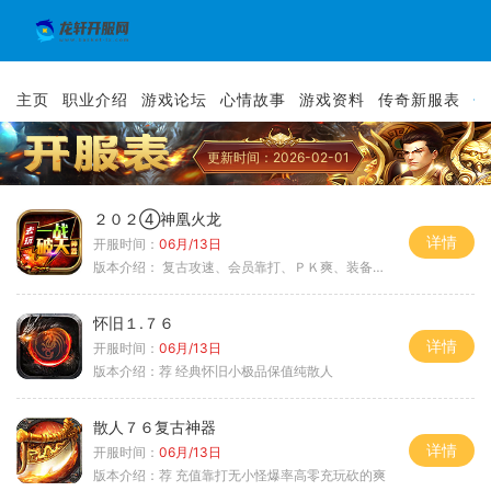
主页
职业介绍
游戏论坛
心情故事
游戏资料
传奇新服表
传
更新时间：2026-02-01
２０２④神凰火龙
详情
开服时间：
06月/13日
版本介绍：
复古攻速、会员靠打、ＰＫ爽、装备全爆
怀旧１.７６
详情
开服时间：
06月/13日
版本介绍：
荐 经典怀旧小极品保值纯散人
散人７６复古神器
详情
开服时间：
06月/13日
版本介绍：
荐 充值靠打无小怪爆率高零充玩砍的爽