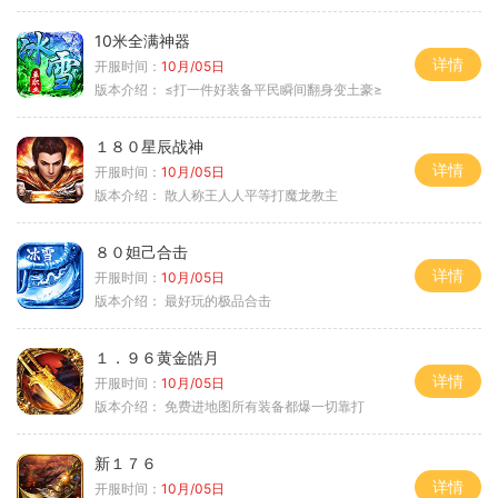
10米全满神器
详情
开服时间：
10月/05日
版本介绍：
≤打一件好装备平民瞬间翻身变土豪≥
１８０星辰战神
详情
开服时间：
10月/05日
版本介绍：
散人称王人人平等打魔龙教主
８０妲己合击
详情
开服时间：
10月/05日
版本介绍：
最好玩的极品合击
１．９６黄金皓月
详情
开服时间：
10月/05日
版本介绍：
免费进地图所有装备都爆一切靠打
新１７６
详情
开服时间：
10月/05日