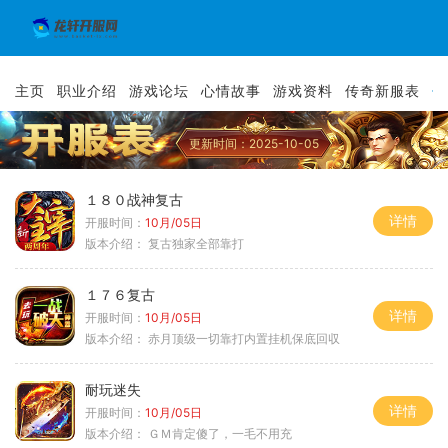
主页
职业介绍
游戏论坛
心情故事
游戏资料
传奇新服表
传
更新时间：2025-10-05
１８０战神复古
详情
开服时间：
10月/05日
版本介绍：
复古独家全部靠打
１７６复古
详情
开服时间：
10月/05日
版本介绍：
赤月顶级一切靠打内置挂机保底回収
耐玩迷失
详情
开服时间：
10月/05日
版本介绍：
ＧＭ肯定傻了，一毛不用充