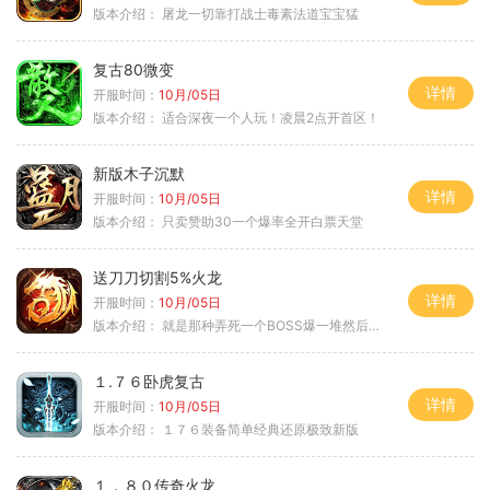
版本介绍：
屠龙一切靠打战士毒素法道宝宝猛
复古80微变
详情
开服时间：
10月/05日
版本介绍：
适合深夜一个人玩！凌晨2点开首区！
新版木子沉默
详情
开服时间：
10月/05日
版本介绍：
只卖赞助30一个爆率全开白票天堂
送刀刀切割5%火龙
详情
开服时间：
10月/05日
版本介绍：
就是那种弄死一个BOSS爆一堆然后就起飞
１.７６卧虎复古
详情
开服时间：
10月/05日
版本介绍：
１７６装备简单经典还原极致新版
１．８０传奇火龙