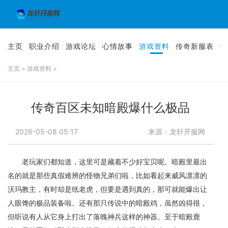
主页
职业介绍
游戏论坛
心情故事
游戏资料
传奇新服表
传
主页
>
游戏资料
>
传奇百区未知暗殿爆什么极品
2026-05-08 05:17
来源：龙轩开服网
老玩家们都知道，这里可是藏着不少好宝贝呢。暗殿里最出
名的就是那些真假难辨的怪物兄弟们啦，比如看起来威风凛凛的
沃玛教主，有时却是纸老虎，但要是遇到真的，那可就能爆出让
人眼馋的极品装备啦。还有那只传说中的暗殿鸡，虽然凶得很，
但听说有人从它身上打出了落魄神兵这样的神器。至于暗殿鹿