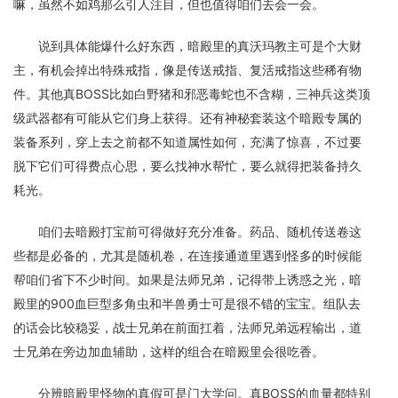
嘛，虽然不如鸡那么引人注目，但也值得咱们去会一会。
说到具体能爆什么好东西，暗殿里的真沃玛教主可是个大财
主，有机会掉出特殊戒指，像是传送戒指、复活戒指这些稀有物
件。其他真BOSS比如白野猪和邪恶毒蛇也不含糊，三神兵这类顶
级武器都有可能从它们身上获得。还有神秘套装这个暗殿专属的
装备系列，穿上去之前都不知道属性如何，充满了惊喜，不过要
脱下它们可得费点心思，要么找神水帮忙，要么就得把装备持久
耗光。
咱们去暗殿打宝前可得做好充分准备。药品、随机传送卷这
些都是必备的，尤其是随机卷，在连接通道里遇到怪多的时候能
帮咱们省下不少时间。如果是法师兄弟，记得带上诱惑之光，暗
殿里的900血巨型多角虫和半兽勇士可是很不错的宝宝。组队去
的话会比较稳妥，战士兄弟在前面扛着，法师兄弟远程输出，道
士兄弟在旁边加血辅助，这样的组合在暗殿里会很吃香。
分辨暗殿里怪物的真假可是门大学问。真BOSS的血量都特别